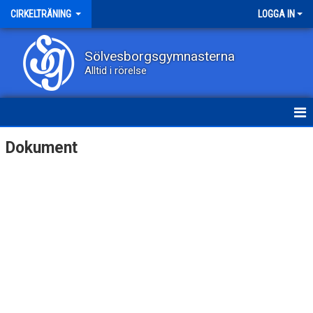
CIRKELTRÄNING
LOGGA IN
Sölvesborgsgymnasterna
Alltid i rörelse
HEM
Dokument
NYHETER
KALENDER
TRUPPEN
BILDGALLERI
DOKUMENT