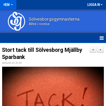
HEM
LOGGA IN
Sölvesborgsgymnasterna
Alltid i rörelse
HEM
Stort tack till Sölvesborg Mjällby
<
>
Sparbank
NYHETER
2016-01-21 21:07
OM KLUBBEN
KONTAKT
DOKUMENT
GRUPPER