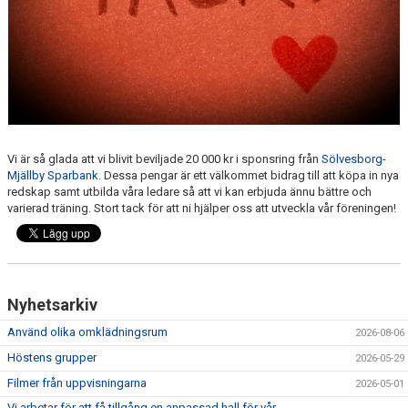
STYRELSEN
Vi är så glada att vi blivit beviljade 20 000 kr i sponsring från
Sölvesborg-
Mjällby Sparbank
. Dessa pengar är ett välkommet bidrag till att köpa in nya
redskap samt utbilda våra ledare så att vi kan erbjuda ännu bättre och
varierad träning. Stort tack för att ni hjälper oss att utveckla vår föreningen!
Nyhetsarkiv
Använd olika omklädningsrum
2026-08-06
Höstens grupper
2026-05-29
Filmer från uppvisningarna
2026-05-01
Vi arbetar för att få tillgång en anpassad hall för vår