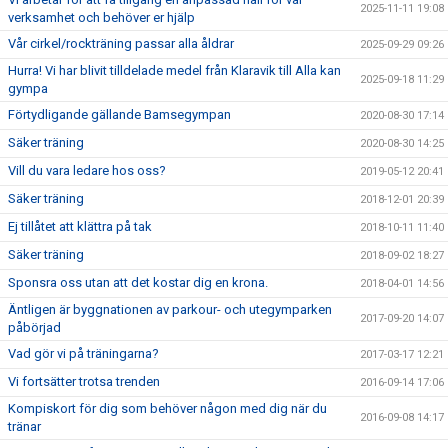
2025-11-11 19:08
verksamhet och behöver er hjälp
Vår cirkel/rockträning passar alla åldrar
2025-09-29 09:26
Hurra! Vi har blivit tilldelade medel från Klaravik till Alla kan
2025-09-18 11:29
gympa
Förtydligande gällande Bamsegympan
2020-08-30 17:14
Säker träning
2020-08-30 14:25
Vill du vara ledare hos oss?
2019-05-12 20:41
Säker träning
2018-12-01 20:39
Ej tillåtet att klättra på tak
2018-10-11 11:40
Säker träning
2018-09-02 18:27
Sponsra oss utan att det kostar dig en krona.
2018-04-01 14:56
Äntligen är byggnationen av parkour- och utegymparken
2017-09-20 14:07
påbörjad
Vad gör vi på träningarna?
2017-03-17 12:21
Vi fortsätter trotsa trenden
2016-09-14 17:06
Kompiskort för dig som behöver någon med dig när du
2016-09-08 14:17
tränar