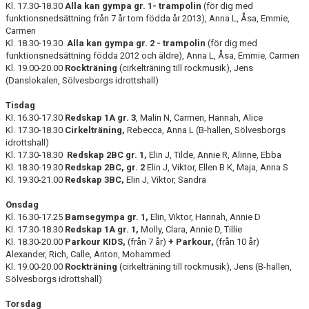
Kl. 17.30-18.30
Alla kan gympa gr. 1- trampolin
(för dig med
STYRELSEN
funktionsnedsättning från 7 år tom födda år 2013), Anna L, Åsa, Emmie,
Carmen
Kl. 18.30-19.30
Alla kan gympa gr. 2 - trampolin
(för dig med
funktionsnedsättning födda 2012 och äldre), Anna L, Åsa, Emmie, Carmen
Kl. 19.00-20.00
Rockträning
(cirkelträning till rockmusik), Jens
(Danslokalen, Sölvesborgs idrottshall)
Tisdag
Kl. 16.30-17.30
Redskap
1A gr. 3
, Malin N, Carmen, Hannah, Alice
Kl. 17.30-18.30
Cirkelträning,
Rebecca, Anna L (B-hallen, Sölvesborgs
idrottshall)
Kl. 17.30-18.30
Redskap 2BC gr. 1,
Elin J, Tilde, Annie R, Alinne, Ebba
Kl. 18.30-19.30
Redskap 2BC
, gr. 2
Elin J, Viktor, Ellen B K, Maja, Anna S
Kl. 19.30-21.00
Redskap 3BC
,
Elin J, Viktor, Sandra
Onsdag
Kl. 16.30-17.25
Bamsegympa gr. 1,
Elin, Viktor, Hannah, Annie D
Kl. 17.30-18.30
Redskap 1A gr. 1,
Molly, Clara, Annie D, Tillie
Kl. 18.30-20.00
Parkour KIDS,
(från 7 år)
+
Parkour,
(från 10 år)
Alexander, Rich, Calle, Anton, Mohammed
Kl. 19.00-20.00
Rockträning
(cirkelträning till rockmusik), Jens (B-hallen,
Sölvesborgs idrottshall)
Torsdag