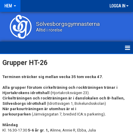
HEM
LOGGA IN
Sölvesborgsgymnasterna
Alltid i rörelse
HEM
Grupper HT-26
NYHETER
Terminen sträcker sig mellan vecka 35 tom vecka 47.
OM KLUBBEN
Alla grupper förutom cirkelträning och rockträningen tränar i
Hjortakrokens idrottshall
(Hjortakroksvägen 23).
KONTAKT
Cirkelträningen och rockträningen är i danslokalen och B-hallen,
Sölvesborgs idrottshall
(Idrottsvägen 1, Bokelundsskolan)
När parkourträningen är utomhus är vi i
DOKUMENT
parkourparken
(Järnvägsgatan 7, bredvid ICA:s parkering)
.
GRUPPER
Måndag
Kl. 16.30-17.30
5-6 år gr. 1
,
Alinne, Annie R, Ebba, Julia