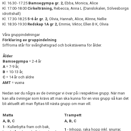
Kl. 16.30 -17.25
Bamsegympa gr. 2
,
Ebba, Monica, Alice
Kl. 17.00-18.00
Cirkelträning,
Rebecca, Anna L (Danslokalen, Sölvesborgs
idrottshall)
Kl. 17.30-18.25
5-6 år gr. 2,
Olivia, Hannah, Alice, Alinne, Nellie
Kl. 18.30-19.30
Redskap 1A gr 2,
Emmie, Viktor, Ellen B K, Olivia
Våra gruppindelningar
Förklaring av gruppindelning
Siffrorna står för svårighetsgrad och bokstäverna för ålder.
Ålder
Bamsegympa
= 2-4 år
A
= 7-9 år,
B
= 10-13 år,
C
= 14 år och äldre
AMT
= vuxna
Nedan ser du några av de övningar vi övar på i respektive grupp. När man
kan alla övningar som krävs att man ska kunna för en viss grupp så kan det
bli aktuellt att man flyttas till nästa grupp om man vill.
Matta
Trampett
A, B, C
A, B, C
1
- Kullerbytta fram och bak,
1
- Inhopp, raka hopp inkl. snurrar,