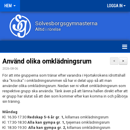
HEM
LOGGA IN
Sölvesborgsgymnasterna
Alltid i rörelse
HEM
Använd olika omklädningsrum
<
>
2026-08-06
NYHETER
För att inte grupperna som tränar efter varandra i Hjortakrokens idrottshall
ska "krocka" i omklädningsrummen så har vi delat upp så att man
OM KLUBBEN
använder olika omklädningsrum. Nedan ser ni vilket omklädningsrum som
respektive grupp ska använda. Tänk även på att lämna hallen direkt efter att
KONTAKT
er grupp har slutat så att den som kommer efter kan komma in och påbörja
sin träning.
DOKUMENT
Måndag
Kl. 16.30-17.30
Redskap 5-6 år gr. 1,
killarnas omklädningsrum
GRUPPER
Kl. 17.30-18.30
Alla kan gympa gr. 1,
tjejernas omklädningsrum
Kl. 18.30-19.30
Alla kan gympa gr. 2,
killarnas omklädningsrum