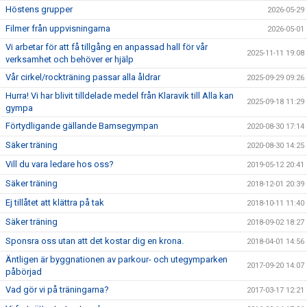
Höstens grupper
2026-05-29
Filmer från uppvisningarna
2026-05-01
Vi arbetar för att få tillgång en anpassad hall för vår
2025-11-11 19:08
verksamhet och behöver er hjälp
Vår cirkel/rockträning passar alla åldrar
2025-09-29 09:26
Hurra! Vi har blivit tilldelade medel från Klaravik till Alla kan
2025-09-18 11:29
gympa
Förtydligande gällande Bamsegympan
2020-08-30 17:14
Säker träning
2020-08-30 14:25
Vill du vara ledare hos oss?
2019-05-12 20:41
Säker träning
2018-12-01 20:39
Ej tillåtet att klättra på tak
2018-10-11 11:40
Säker träning
2018-09-02 18:27
Sponsra oss utan att det kostar dig en krona.
2018-04-01 14:56
Äntligen är byggnationen av parkour- och utegymparken
2017-09-20 14:07
påbörjad
Vad gör vi på träningarna?
2017-03-17 12:21