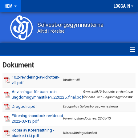
HEM
LOGGA IN
Sölvesborgsgymnasterna
Alltid i rörelse
HEM
Dokument
NYHETER
10.2-revidering-av-idrotten-
Idrotten vill
vill.pdf
OM KLUBBEN
Anvisningar för barn- och
Gymnastikförbundets anvisningar
ungdomsgymnastiken_220225_final.pdf
för barn- och ungdomsgymnastik
KONTAKT
Drogpolic.pdf
Drogpolicy Sölvesborgsgymnasterna
DOKUMENT
Föreningshandbok reviderad
Föreningshandbok rev. 22-03-13
2022-03-13.pdf
GRUPPER
Kopia av Körersättning -
Körersättningsblankett
blankett (4).pdf