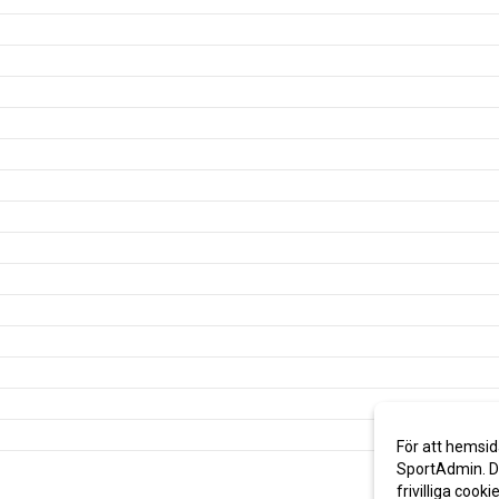
För att hemsid
SportAdmin. De
frivilliga cooki