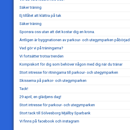
Säker träning
Ej tillåtet att klättra på tak
Säker träning
Sponsra oss utan att det kostar dig en krona.
Äntligen är byggnationen av parkour- och utegymparken påbörjad
Vad gör vi på träningarna?
Vi fortsätter trotsa trenden
Kompiskort för dig som behöver någon med dig när du tränar
Stort intresse för ritningarna till parkour- och utegymparken
Skisserna på parkor- och utegymparken
Tack!
29 april, en glädjens dag!
Stort intresse för parkour- och utegymparken
Stort tack till Sölvesborg Mjällby Sparbank
Vi finns på facebook och instagram