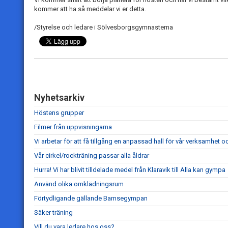
kommer att ha så meddelar vi er detta.
/Styrelse och ledare i Sölvesborgsgymnasterna
Nyhetsarkiv
Höstens grupper
Filmer från uppvisningarna
Vi arbetar för att få tillgång en anpassad hall för vår verksamhet o
Vår cirkel/rockträning passar alla åldrar
Hurra! Vi har blivit tilldelade medel från Klaravik till Alla kan gympa
Använd olika omklädningsrum
Förtydligande gällande Bamsegympan
Säker träning
Vill du vara ledare hos oss?