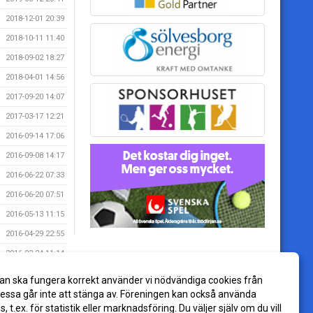
2018-12-01 20:39
2018-10-11 11:40
2018-09-02 18:27
2018-04-01 14:56
2017-09-20 14:07
2017-03-17 12:21
2016-09-14 17:06
2016-09-08 14:17
2016-06-22 07:33
2016-06-20 07:51
2016-05-13 11:15
2016-04-29 22:55
2016-02-24 11:14
2016-01-21 21:07
an ska fungera korrekt använder vi nödvändiga cookies från
2015-09-21 17:46
ssa går inte att stänga av. Föreningen kan också använda
es, t.ex. för statistik eller marknadsföring. Du väljer själv om du vill