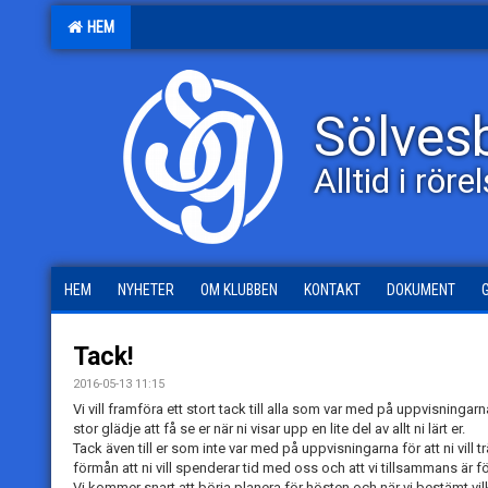
HEM
Sölves
Alltid i röre
HEM
NYHETER
OM KLUBBEN
KONTAKT
DOKUMENT
Tack!
2016-05-13 11:15
Vi vill framföra ett stort tack till alla som var med på uppvisningar
stor glädje att få se er när ni visar upp en lite del av allt ni lärt er.
Tack även till er som inte var med på uppvisningarna för att ni vill 
förmån att ni vill spenderar tid med oss och att vi tillsammans ä
Vi kommer snart att börja planera för hösten och när vi bestämt vi