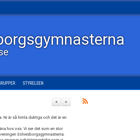
borgsgymnasterna
lse
GRUPPER
STYRELSEN
<
>
na. Ni är så himla duktiga och det är en
träna hos oss. Vi ser det som en stor
r föreningen Sölvesborgsgymnasterna.
lka grupper och träningstider som vi