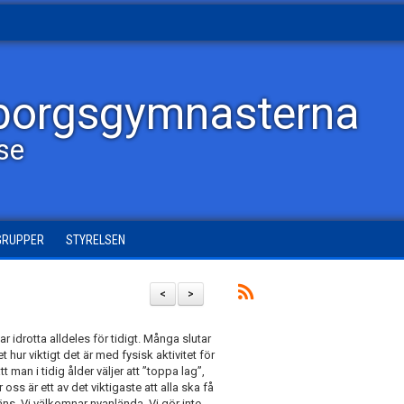
borgsgymnasterna
lse
GRUPPER
STYRELSEN
<
>
 idrotta alldeles för tidigt. Många slutar
 hur viktigt det är med fysisk aktivitet för
 man i tidig ålder väljer att ”toppa lag”,
 oss är ett av det viktigaste att alla ska få
äns. Vi välkomnar nyanlända. Vi gör inte