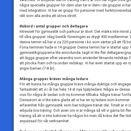
några speciella grupper för dem utan tar in dem i de grupper vi har. Vi
med integration. Vi har en grupp för personer med funktionsnedsät
rätt som alla andra att utöva idrott.
Rekord i antal grupper och deltagare
Intresset för gymnastik och parkour är stort. Det märks inte minst p
till våra grupper. Idag består föreningen av drygt 450 medlemmar. T
denna termin så har vi ca 220 personer i kö som väntar på att få bö
Förra terminen hade vi 14 grupper. Denna termin har vi startat upp 1
gymnastikgrupperna lite annorlunda, tagit in lite fler deltagare/gru
att lägga grupper efter varandra som använder liknande redskap fö
att plocka fram och ta undan redskap. Vi har även startat upp en ny
yngre barnen (7-8 år).
Många grupper kräver många ledare
För att kunna ha många grupper krävs många duktiga och engagera
fantastiskt att vi i år har hela 14 st nya hjälpledare. Några av dess
oss för några år sedan och nu kommer tillbaka. Några tränar fortfa
Dessutom är vi lite extra glada att vi har en ny ledare som komme
erfarenhet från gymnastik som han tidigare tränat där. Totalt är vi i
erbjuda bra träning. Och även om vi är många så vill vi gärna bli fle
träning så att vi inte behöver ha någon kö men då krävs det fler ledar
anpassad för vår verksamhet.