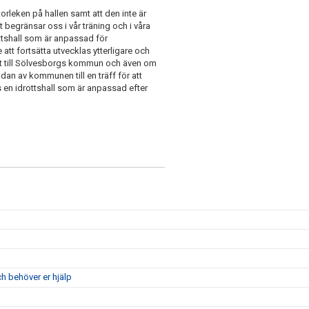
storleken på hallen samt att den inte är
egränsar oss i vår träning och i våra
ottshall som är anpassad för
att fortsätta utvecklas ytterligare och
fört till Sölvesborgs kommun och även om
judan av kommunen till en träff för att
 en idrottshall som är anpassad efter
ch behöver er hjälp