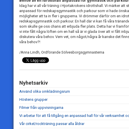
Behov av en idrottshall anpassad för gymnastik och parkour
Idag har vi all vår träning i Hjortakrokens idrottshall. Vi märker att 
anpassad för redskapsgymnastik och parkour som vi hade önskat b
möjligheter att ta in fler i grupperna. Vi drömmer därför om en idr
redskapsgymnastik och parkour. En hall där vi kan få våra tränande 
som skulle ge oss chans att erbjuda fler plats. Detta har vi fram
vi inte fått några löften om en hall så är vi glada över att vi fått inb
diskutera våra behov. Vem vet, om något/några år kanske det finns
våra behov?!
/Anna Lindh, Ordförande Sölvesborgsgymnasterna
Nyhetsarkiv
Använd olika omklädningsrum
Höstens grupper
Filmer från uppvisningarna
Vi arbetar för att få tillgång en anpassad hall för vår verksamhet o
Vår cirkel/rockträning passar alla åldrar