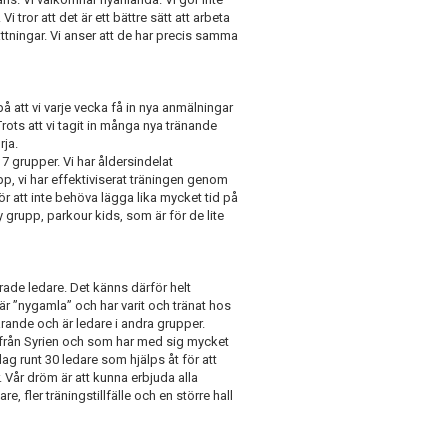
 tror att det är ett bättre sätt att arbeta
tningar. Vi anser att de har precis samma
å att vi varje vecka få in nya anmälningar
rots att vi tagit in många nya tränande
rja.
7 grupper. Vi har åldersindelat
pp, vi har effektiviserat träningen genom
r att inte behöva lägga lika mycket tid på
 grupp, parkour kids, som är för de lite
de ledare. Det känns därför helt
a är ”nygamla” och har varit och tränat hos
rande och är ledare i andra grupper.
r från Syrien och som har med sig mycket
dag runt 30 ledare som hjälps åt för att
r. Vår dröm är att kunna erbjuda alla
e, fler träningstillfälle och en större hall