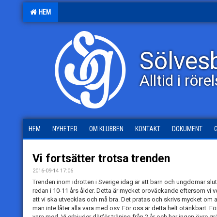
HEM
Sölves
Alltid i röre
HEM
NYHETER
OM KLUBBEN
KONTAKT
DOKUMENT
Vi fortsätter trotsa trenden
2016-09-14 17:06
Trenden inom idrotten i Sverige idag är att barn och ungdomar slutar
redan i 10-11 års ålder. Detta är mycket oroväckande eftersom vi vet
att vi ska utvecklas och må bra. Det pratas och skrivs mycket om att
man inte låter alla vara med osv. För oss är detta helt otänkbart. För
vara med. Vi erbjuder därför träning från 2 år och har ingen övre gr