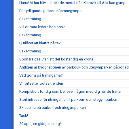
Hurra! Vi har blivit tilldelade medel från Klaravik till Alla kan gympa
Förtydligande gällande Bamsegympan
Säker träning
Vill du vara ledare hos oss?
Säker träning
Ej tillåtet att klättra på tak
Säker träning
Sponsra oss utan att det kostar dig en krona.
Äntligen är byggnationen av parkour- och utegymparken påbörjad
Vad gör vi på träningarna?
Vi fortsätter trotsa trenden
Kompiskort för dig som behöver någon med dig när du tränar
Stort intresse för ritningarna till parkour- och utegymparken
Skisserna på parkor- och utegymparken
Tack!
29 april, en glädjens dag!