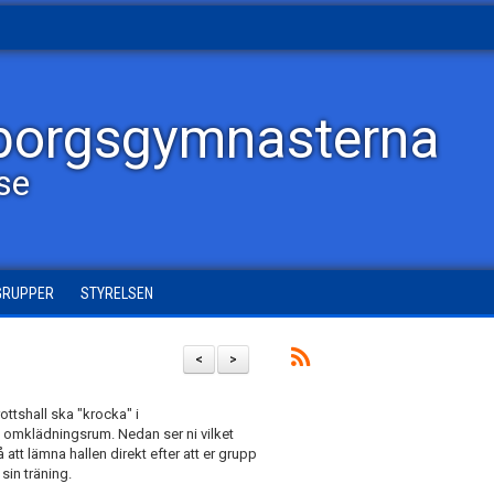
borgsgymnasterna
lse
GRUPPER
STYRELSEN
<
>
ottshall ska "krocka" i
 omklädningsrum. Nedan ser ni vilket
t lämna hallen direkt efter att er grupp
sin träning.