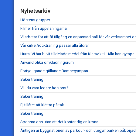
Nyhetsarkiv
Höstens grupper
Filmer från uppvisningarna
Vi arbetar för att få tillgång en anpassad hall för vår verksamhet o
Vår cirkel/rockträning passar alla åldrar
Hurra! Vi har blivit tilldelade medel från Klaravik till Alla kan gympa
Använd olika omklädningsrum
Förtydligande gällande Bamsegympan
Säker träning
Vill du vara ledare hos oss?
Säker träning
Ej tillåtet att klättra på tak
Säker träning
Sponsra oss utan att det kostar dig en krona.
Äntligen är byggnationen av parkour- och utegymparken påbörjad