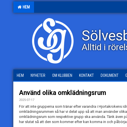
HEM
Sölves
Alltid i röre
HEM
NYHETER
OM KLUBBEN
KONTAKT
DOKUMENT
Använd olika omklädningsrum
2025-07-17
För att inte grupperna som tränar efter varandra i Hjortakrokens idr
omklädningsrummen så har vi delat upp så att man använder olika
omklädningsrum som respektive grupp ska använda. Tänk även på at
har slutat så att den som kommer efter kan komma in och påbörja 